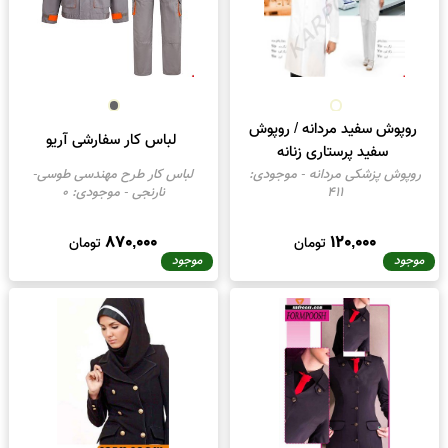
روپوش سفید مردانه / روپوش
لباس کار سفارشی آریو
سفید پرستاری زنانه
روپوش پزشکی مردانه
- موجودی:
لباس کار طرح مهندسی طوسی-
411
نارنجی
- موجودی:
0
870,000
120,000
تومان
تومان
موجود
موجود