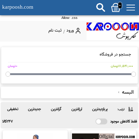
0
karpoosh.com
Allow: .css
ورود
ثبت نام
/
جستجو در فروشگاه
11,541,0تومان
0تومان
لبسه
پربازدیدترین
ارزانترین
گرانترین
جدیدترین
تخفیفی
ترتیب:
کالاهای موجود
247کالا