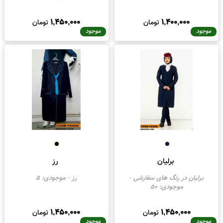
مهسا
سایه
مهسا
- موجودی:
196
سایه در رنگ های سفارشی
-
موجودی:
35
1,450,000
1,400,000
تومان
تومان
موجود
موجود