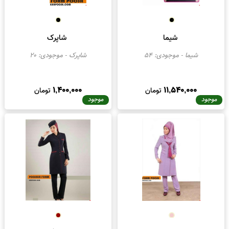
شیما
شاپرک
شیما
- موجودی:
54
شاپرک
- موجودی:
20
1,400,000
11,540,000
تومان
تومان
موجود
موجود