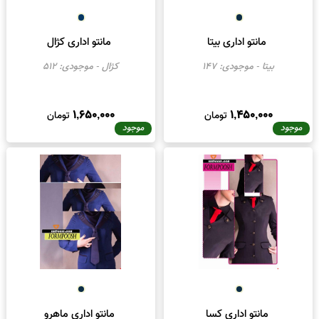
مانتو اداری بیتا
مانتو اداری کژال
بیتا
- موجودی:
147
کژال
- موجودی:
512
1,650,000
1,450,000
تومان
تومان
موجود
موجود