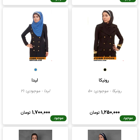
برلیان
رز
برلیان در رنگ های سفارشی
-
رز
- موجودی:
5
موجودی:
50
1,450,000
1,450,000
تومان
تومان
موجود
موجود
رونیکا
لیدا