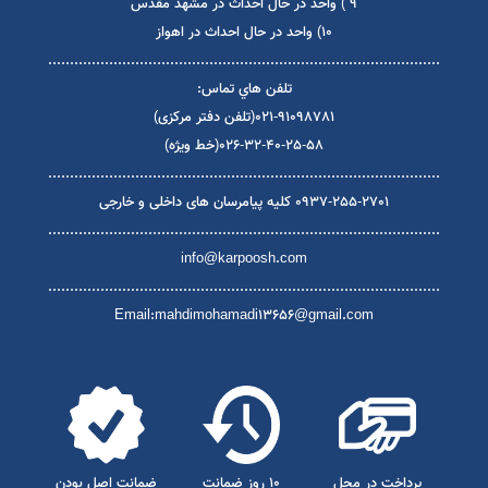
4) کرج بین سه راه گوهردشت و دهقان ويلاي اول
5) کرج کيلومتر 23 جاده مخصوص تهران- کرج روبروي پمپ بنزين
6) زنجان پایین تر از میدان سپاه-روبروی اداره برق-پلاک 33
7) تهران جاده ساوه - رباط کريم صالحيه خيابان بختياري
8) واحد در حال احداث در اصفهان
9 ) واحد در حال احداث در مشهد مقدس
10) واحد در حال احداث در اهواز
..........................................................................................
تلفن هاي تماس:
021-91098781(تلفن دفتر مرکزی)
026-32-40-25-58(خط ویژه)
..........................................................................................
0937-255-2701 کلیه پیامرسان های داخلی و خارجی
..........................................................................................
info@karpoosh.com
..........................................................................................
Email:mahdimohamadi13656@gmail.com