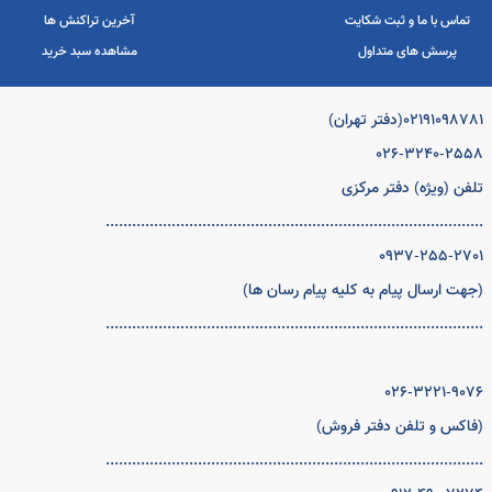
021910(دفتر تهران)
026-3240-25
ن (ویژه) دفتر مرکزی
..................................................................................
0937-255-27