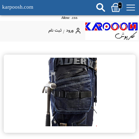
0
karpoosh.com
Allow: .css
ورود
ثبت نام
/