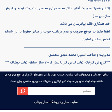
ت ارسال پیام به کلیه پیام رسان ها)
..................................................................................
026-3221-9
ه اصلی
اخبار فروشگاه
ایجاد حساب کاربری
کس و تلفن دفتر فروش)
باره ما
ورود به حساب کاربری
..................................................................................
ا و ثبت شکایت
آخرین تراکنش ها
0912-490-7
ای متداول
مشاهده سبد خرید
فن همراه مدیریت:آقای دکتر محمدمهدی محمدی مدیریت تولید و فروش
مانی ... )
همکاری فاقد پیامرسان می باشد
ا فقط در مواقع ضرورت و عدم دریافت جواب از سایر خطوط با این شماره
س حاصل نمایید)
..................................................................................
ریت و صاحب امتیاز: محمد مهدی محمدی